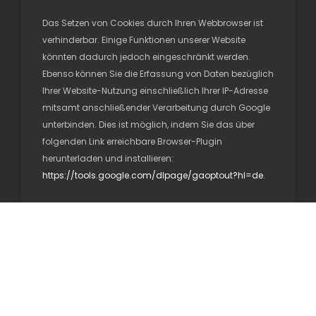
Das Setzen von Cookies durch Ihren Webbrowser ist
verhinderbar. Einige Funktionen unserer Website
könnten dadurch jedoch eingeschränkt werden.
Ebenso können Sie die Erfassung von Daten bezüglich
Ihrer Website-Nutzung einschließlich Ihrer IP-Adresse
mitsamt anschließender Verarbeitung durch Google
unterbinden. Dies ist möglich, indem Sie das über
folgenden Link erreichbare Browser-Plugin
herunterladen und installieren:
https://tools.google.com/dlpage/gaoptout?hl=de
.
Widerspruch gegen die Datenerfassung
Sie können die Erfassung Ihrer Daten durch Google
Analytics verhindern, indem Sie auf folgenden Link
klicken. Es wird ein Opt-Out-Cookie gesetzt, der die
Erfassung Ihrer Daten bei zukünftigen Besuchen
unserer Website verhindert: Google Analytics